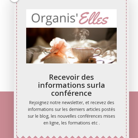
À propos de ce site
Ce sité est dédiée aux Femmes, Mamans, Mamies, Célibataires,
Mariées, Divorcées, à toutes celles qui ont envie de gagner du
temps, de profiter de la vie et de prendre soin d’elles ! C’est
votre portrait ? Alors soyez la bienvenue !
Inscrivez vous
Recevoir des
informations surla
conférence
Rejoignez notre newsletter, et recevez des
Retrouvez-nous
informations sur les derniers articles postés
En ligne, pour une semaine de folie, ici en novembre 2017 !
sur le blog, les nouvelles conférences mises
en ligne, les formations etc .
À propos de ce site
Rechercher